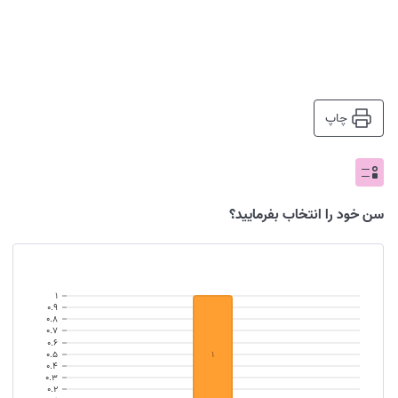
چاپ
سن خود را انتخاب بفرمایید؟
۱
۰.۹
۰.۸
۰.۷
۰.۶
۱
۰.۵
۰.۴
۰.۳
۰.۲