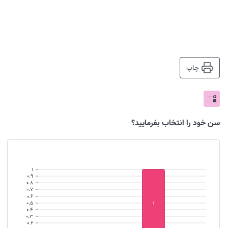
چاپ
سن خود را انتخاب بفرمایید؟
۱
۰.۹
۰.۸
۰.۷
۰.۶
۱
۰.۵
۰.۴
۰.۳
۰.۲