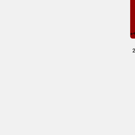
درنظرسنجی، به قید قرعه به 20