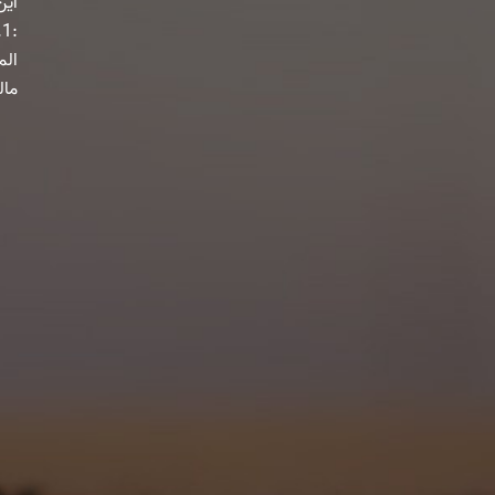
الم
مال