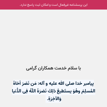
این پرسشنامه غیر‌فعال است و امکان ثبت پاسخ ندارد.
با سلام خدمت همکاران گرامی
پیامبر خدا صلى الله علیه و آله: مَن نَصَرَ أخاهُ
المُسلِمَ وهُوَ یستَطیعُ ذلِكَ نَصَرَهُ اللّهُ فِی الدُّنیا
وَالآخِرَةِ.