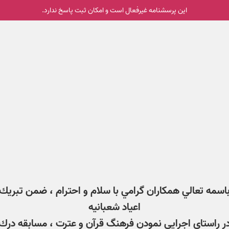
این پرسشنامه غیر‌فعال است و امکان ثبت پاسخ ندارد.
اسمه تعالي همكاران گرامي با سلام و احترام ، ضمن تبريك
اعياد شعبانيه
ر راستاي اجرايي نمودن فرهنگ قرآن و عترت ، مسابقه درك