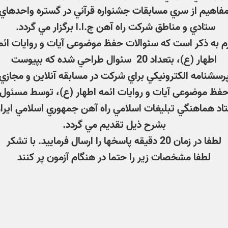
فاهيم از سري مسابقات جشنواره قرآني در گستره واحدهاي
ستادي و مناطق شرکت راه آهن ج.ا.ا برگزار مي گردد.
زم به ذكر است كه سئوالات حفظ موضوعی آیات و روایات ائم
اطهار (ع)، بتعداد 20 سئوال طراحي شده كه بپيوست
رسشنامه الكترونيكي براي شركت در مسابقه آنلاين و مجازي
فظ موضوعی آیات و روایات ائمه اطهار (ع)، توسط مسئول
اد هماهنگي تبليغات اسلامي راه آهن جمهوري اسلامي ايرا
بشرح ذيل تقديم مي گردد.
لطفا در زمان 20 دقيقه پاسخها را ارسال فرماييد. با تشكر
لطفا مشخصات زیر را حتما در هنگام آزمون پر کنند