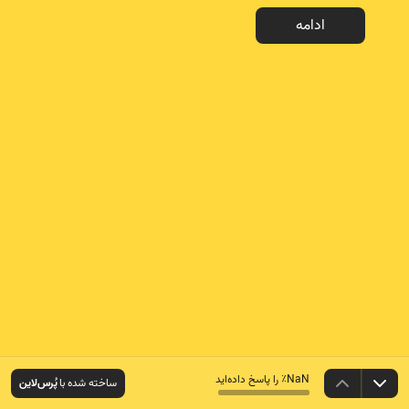
ادامه
NaN٪ را پاسخ داده‌اید
ساخته شده با
پُرس‌لاین