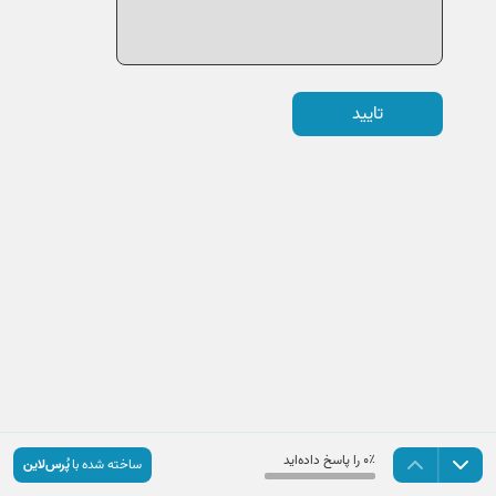
تایید
۰٪ را پاسخ داده‌اید
ساخته شده با
پُرس‌لاین