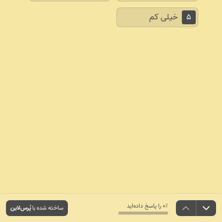
خیلی کم
۵
۰٪ را پاسخ داده‌اید
ساخته شده با
پُرس‌لاین