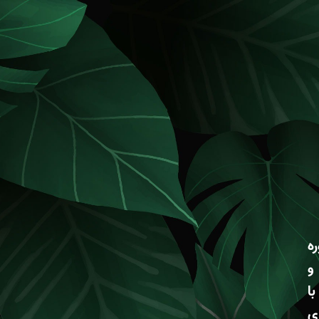
ه
و
ا
ی