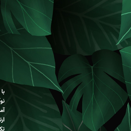
با 
نو
آم
ار
تک