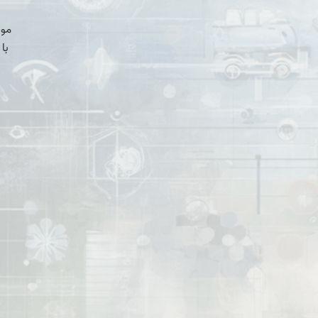
موض
با