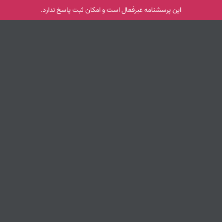
این پرسشنامه غیر‌فعال است و امکان ثبت پاسخ ندارد.