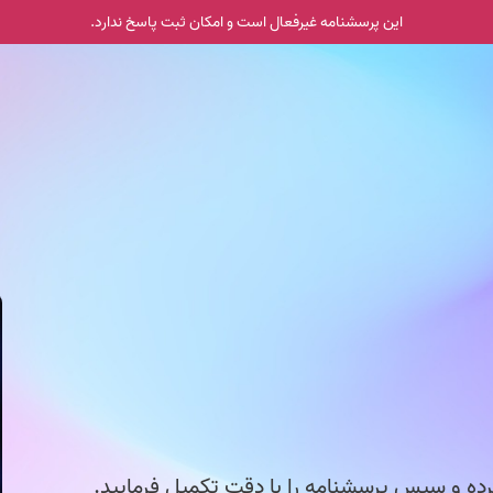
این پرسشنامه غیر‌فعال است و امکان ثبت پاسخ ندارد.
با سلام و احترام؛ لطفا فایل word روایت/داس