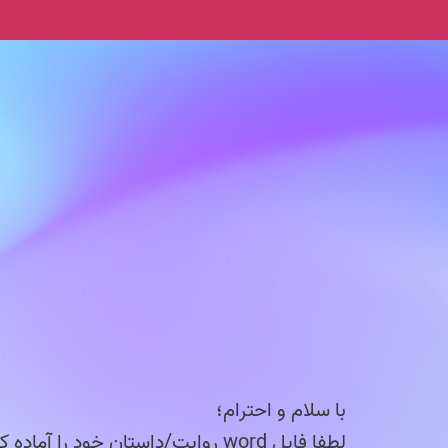
با سلام و احترام؛
لطفا فایل word روایت/داستان خود را آماده کرده و سپس پرسشنامه را با دقت تکمیل فرمایید.