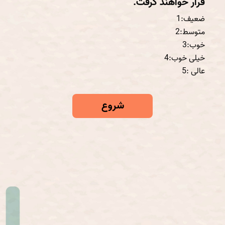
قرار خواهند گرفت.
ضعیف:1
متوسط:2
خوب:3
خیلی خوب:4
عالی :5
شروع