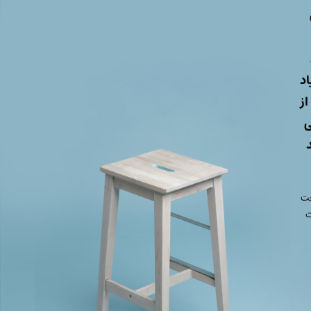
اد
دود ۵ درصد از
ی
ناخت
ت