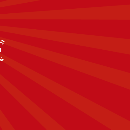
چن
ا
خو