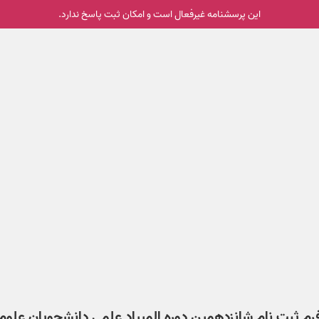
این پرسشنامه غیر‌فعال است و امکان ثبت پاسخ ندارد.
رم ثبت نام شانزدهمین دوره المپیاد علمی دانشجویان علوم