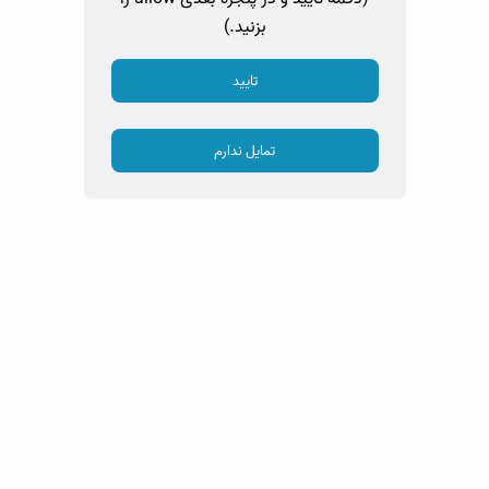
بزنید.)
تایید
تمایل ندارم