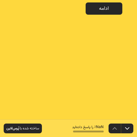
ادامه
NaN٪ را پاسخ داده‌اید
ساخته شده با
پُرس‌لاین