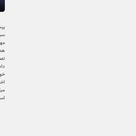
پرس
سیا
هدف
داد
خوا
میا
اس