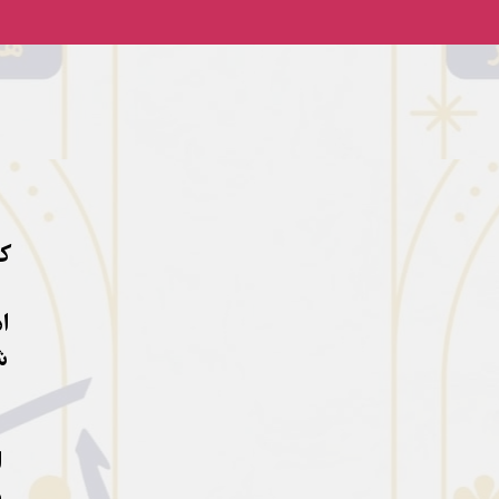
کا
ا
ش
ا
د