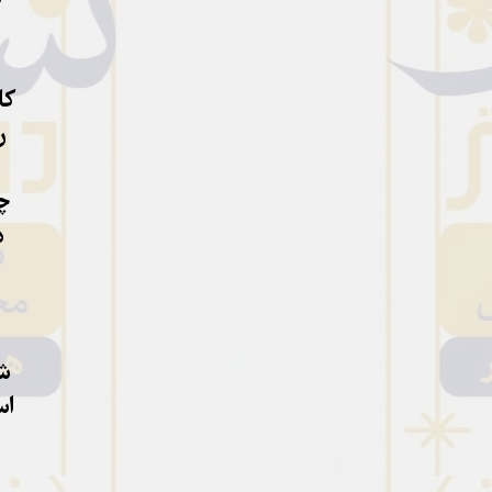
کا
ر
چ
د
شه
اس