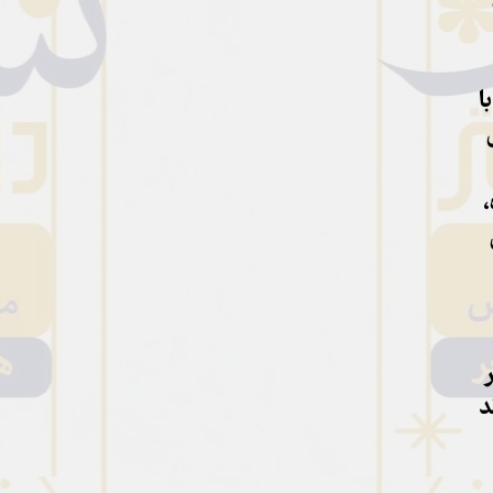
ا
ر
د