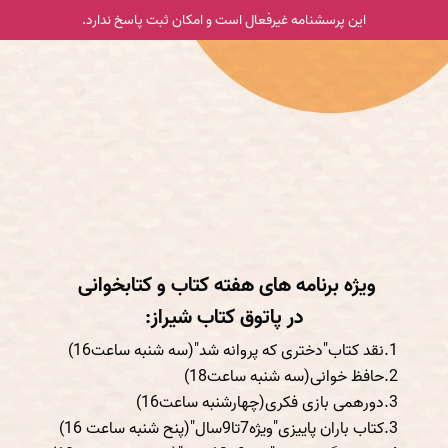
این پرسشنامه غیر‌فعال است و امکان ثبت پاسخ ندارد.
ویژه برنامه های هفته کتاب و کتابخوانی
در پاتوق کتاب شیراز:
1.نقد کتاب"دختری که پروانه شد"(سه شنبه ساعت16)
2.حافظ خوانی(سه شنبه ساعت18)
3.دورهمی بازی فکری(چهارشنبه ساعت16)
3.کتاب باران پاییزی"ویژه7تا9سال"(پنح شنبه ساعت 16)