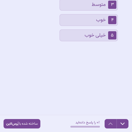
متوسط
۳
خوب
۴
خیلی خوب
۵
۰٪ را پاسخ داده‌اید
ساخته شده با
پُرس‌لاین