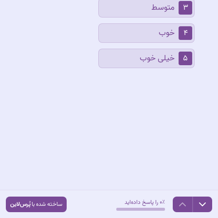
متوسط
۳
خوب
۴
خیلی خوب
۵
۰٪ را پاسخ داده‌اید
ساخته شده با
پُرس‌لاین