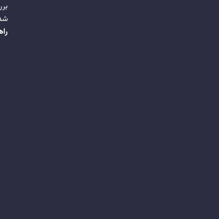
برر
شد
راه