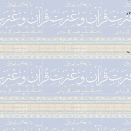
که
به