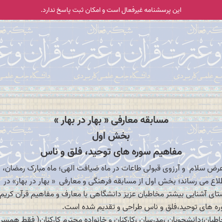
این پرسشنامه غیر‌فعال است و امکان ثبت پاسخ ندارد.
مسابقه معارفی « بهار در بهار »
بخش اول
مفاهیم سوره های توحید، فلق و ناس
عرض سلام و آرزوی قبولی طاعات در ماه ضیافت الهی؛ ماه مبارک رمضان،
لاع می رساند؛ بخش اول از مسابقه فرهنگی و معارفی « بهار در بهار» در
تای آشنایی بیشتر مخاطبان عزیز دانشگاهی با معارف و مفاهیم قرآن کریم 
ه های توحید،فلق و ناس طراحی و تقدیم شده است.
طبان؛دانشجویان ،مدرسان ،کارکنان و خانواده محترم کارکنان( فقط همسر 