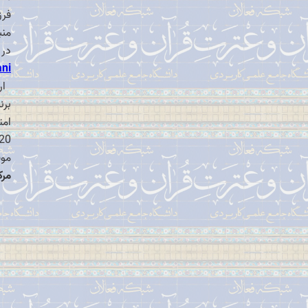
فرز
منب
در 
ni
ارا
امت
20 نفر از برندگان، کارت هدیه 200 هزار تومانی اعطا خوا
موف
مرک