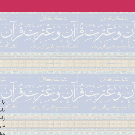
با 
باط
راس
سور
مخا