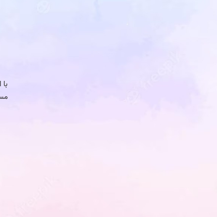
با 
مست