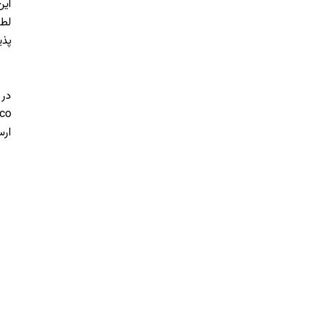
این
لطف
پذی
در 
.co
ارس