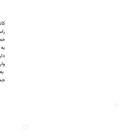
کان
راس
خصو
به 
دار
وار
به 
جمه