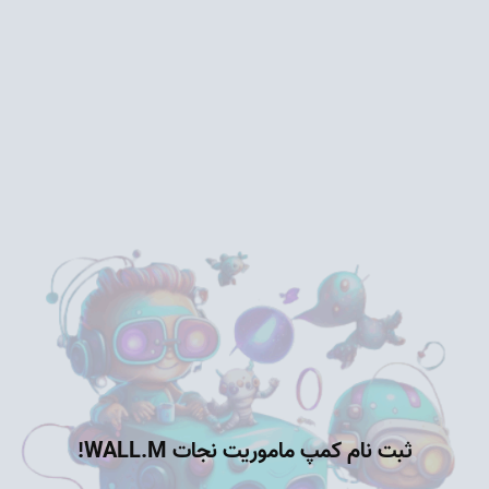
ثبت نام کمپ ماموریت نجات WALL.M!