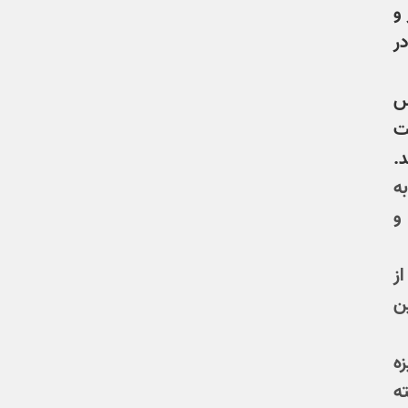
و
ر
س
ت
.
ه
و
ز
ن
ه
ه