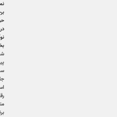
نم
بر
حو
در
نوآ
بخ
شر
پی
سرم
جا
اس
رق
مت
بر