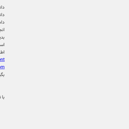
داد
بدی
است
اطل
ent
om
با 