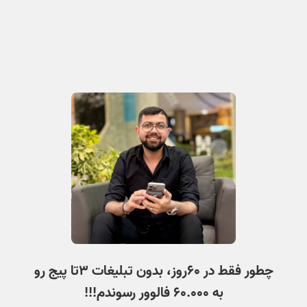
چطور فقط در ۶۰روز، بدون تبلیغات ۳تا پیج رو
به ۶۰.۰۰۰ فالوور رسوندم!!!