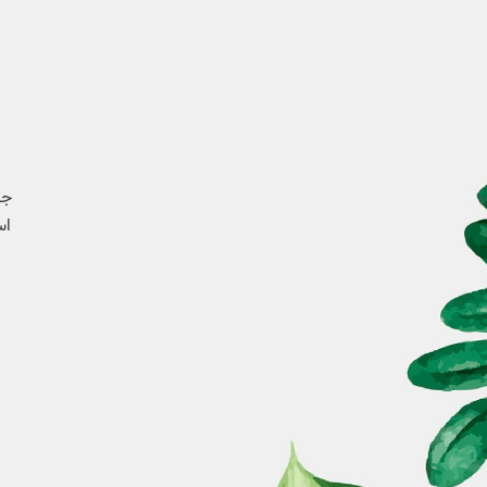
جه
اس